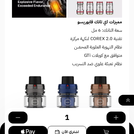
مميزات اي تانك فابوريسو
سعة التانك: 6 مل
تقنية COREX 2.0 لنكهة مركزة
نظام التهوية العلوية المحسّن
متوافق مع كويلات GTi
نظام تعبئة علوي ضد التسريب
٠
اشتري الآن