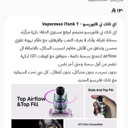
١٢٠
اي تانك تي فابوريسو - Vaporesso iTank T
اي تانك تي فابوريسو مصمم ليرفع مستوى الدقة: نكهة مركّزة،
سحابة ثقيلة، وأداء لا يعرف التعب والارهاق، مع نظام تهوية علوي
محسن وتدفق من الأعلى مقاوم لتسريب السائل، بالاضافة الى
airflow لتتمتع بسحبة ناعمة ، متوافق مع كويلات GTi لنكهة
تتفجر من أول سحبة وحتى آخر نفس.
بدون تسريب، بدون مشاكل، بدون أعطال.. كل شي تحت السيطرة
مع تانك فابريسو الجديد.