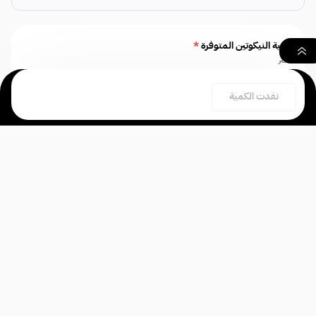
كمية النيكوتين المتوفرة
*
اختر
٠
نفدت الكمية
بحث
السلة
الصفحة الرئيسية
سامز فيب - Sams
3 نيكوتين
Vape