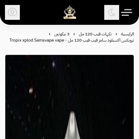
وكلاء الفيب - معتمد في السعودية
الرئيسية
نكهات فيب 120 مل
3 نيكوتين
تروبكس اكسبلود سامز فيب فيب 120 مل - Tropix xplod Samsvape vape