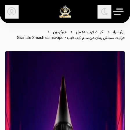
وكلاء الفيب - معتمد في السعودية
الرئيسية
نكهات فيب 60 مل
6 نيكوتين
جرانيت سماش رمان من سام فيب فيب - Granate Smash samsvape