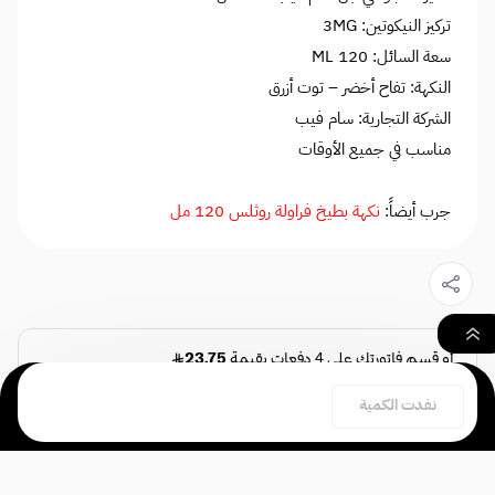
تركيز النيكوتين: 3MG
سعة السائل: 120 ML
النكهة: تفاح أخضر – توت أزرق
الشركة التجارية: سام فيب
مناسب في جميع الأوقات
جرب أيضاً:
نكهة بطيخ فراولة روثلس 120 مل
٠
نفدت الكمية
بحث
السلة
الصفحة الرئيسية
نسبة النيكوتين
*