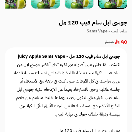
جوسي ابل سام فيب 120 مل
سامز فيب - Sams Vape
٩٥
١٢٠
جوسي ابل سام فيب 120 مل - juicy Apple Sams Vape
اكتشف الانتعاش على أصوله مع نكهة تفاح أخضر جوسي ابل من
سام فيب، نكهة فيب مليئة باللذة والانتعاش تمنحك سحبة ناعمة
تروق مزاجك في كل الأوقات سواء كنت في نزهة مع الأصدقاء أو
جلسة عائلية وحتى للاسترخاء بعيداً عن الازدحام نكهة جوسي ابل
سام فيب خيار مثالي لتكون رفيقة يومك! خليط متناغم من طعم
التفاح الأخضر مع لمسة حادقة من التوت الأزرق ليأتي الكرانبيري
بهمسة رقيقة تلطف جوك في نهاية اليوم.
مميزات جوسي ابل سام فيب 120 مل