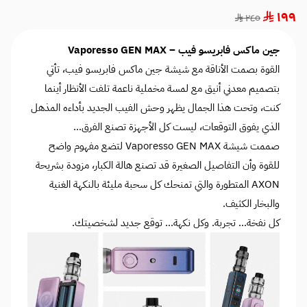
١٩٩
٢٤٥
جين ماكس فابريسو فيب – Vaporesso GEN MAX
القوة بصمت الأناقة مع شيشة جين ماكس فابريسو فيب، تأتي
بتصميم معدني أنيق مع لمسة مخملية ناعمة تلفت الأنظار أينما
كنت، وتحت هذا الجمال يظهر وحش الفيب الجديد بأداءه المذهل
الذي يفوق التوقعات، ليست كل الأجهزة تصنع الفرق…
صممت شيشة Vaporesso GEN MAX لتضع مفهوم واضح
للقوة وأن التفاصيل الصغيرة قد تصنع هالة الكبار، مزودة بشريحة
AXON المتطورة والتي تمنحك كل سحبة مليئة بالنكهة الغنية
والبخار الكثيف.
كل نفخة… تجربة. وكل نكهة… توقع جديد لشخصيتك.