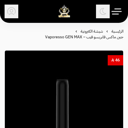
وكلاء الفيب - معتمد في السعودية
الرئيسية
شيشة الكترونية
جين ماكس فابريسو فيب – Vaporesso GEN MAX
46