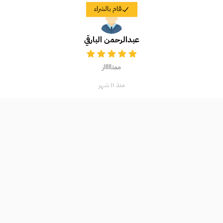
قام بالشراء
عبدالرحمن البارقي
ممتاااااز
منذ ١١ شهر