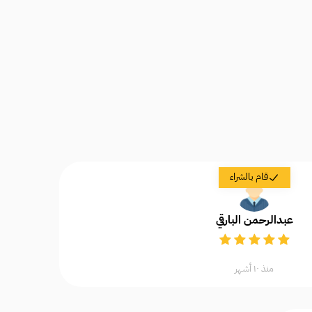
قام بالشراء
عبدالرحمن البارقي
منذ ١٠ أشهر