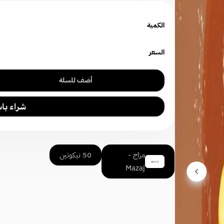
الكمية
السعر
أضف للسلة
مزاج -
50 نيكوتين
Mazaj