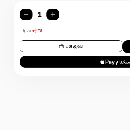
٦١
٧٥
اشتري الآن