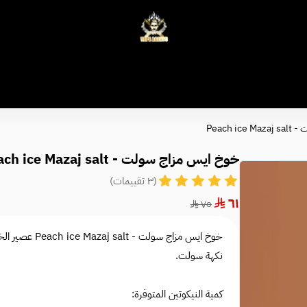
وكلاء الفيب - معتمد في السعودية
Peach i
خوخ ايس مزاج سولت - Peach ice Mazaj salt
(٣ تقييمات)
٦١
٧٥
خوخ ايس مزاج س
نكهة سولت.
كمية النيكوتين المتوفرة: