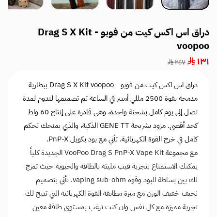
دراق اس اكس كيت من فوبو - Drag S X Kit
voopoo
١٣١
٢٤٧
دراق اس اكس كيت من فوبو - Drag S X Kit voopoo ببطارية
مدمجة بقوة 2500 مللي أمبير في الساعة تم تصميمها لتدوم لمدة
تصل إلى يوم كامل بشحنة واحدة، وهي قادرة على إنتاج 60 واط
كحد أقصى. مزود بشريحة GENE TT الذكية، والذي يمنحك تحكم
كامل في خرج القوة الكهربائية. تأتي مع بود بكويل PnP-X.
مع مجموعة
VooPoo Drag S PnP-X Vape Kit الجديدة كلياً
يمكنك الاستمتاع بتجربة فيب مليئة بالطاقة والحيوية حيث تمزج
لك بين بساطة البود وقوة vaping sub-ohm. تأتي بتصميم
نحيف خفيف الوزن مع ميزة مطابقة القوة الكهربائية التي تتيح لك
تجربة مميزة مع كل نفس وان كنت ترغب بمستوى طاقة معين