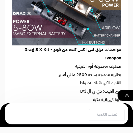
مواصفات دراق اس اكس كيت من فوبو - Drag S X Kit
voopoo:
تصنيف مجموعة أوم الفرعية
بطارية مدمجة بسعة 2500 مللي أمبير
القدرة الكهربائية: 60 واط
نوع الفيب: دي تي ال Dtl
قوة كهربائية ذكية
قوة الكهربائية المتغيرة
٠
نفدت الكمية
خزان جراب 2 مل
بحث
السلة
الصفحة الرئيسية
لفائف شبكية
امكانية ضبط مستوى الطاقة