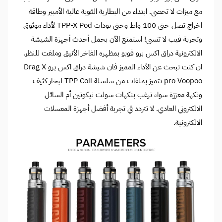
مع ميزات لا تحصى. ابتداء من البطارية القوية عالية الأمبير وطاقة
اخراج تصل حتى 100 واط وحتى بودات TPP-X Pod لأداء موثوق
وتجربة فيب لا تنسى! استمتع الآن بحمل أحدث أجهزة الشيشة
الالكترونية دراق اكس برو فوبو بمظهره الفاخر الأنيق وملفت للنظر.
ان كنت تبحث عن الأداء المميز فان شيشة دراق اكس برو Drag X
pro Voopoo تتميز بملفات من سلسلة TPP Coil لبخار كثيف
ونكهة معززة سواء ترغب بنكهات سولت نيكوتين أم السائل
الالكتروني العادي. لا تتردد في تجربة أفضل أجهزة المعسلات
الالكترونية.