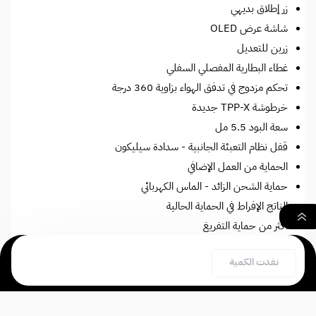
زر إطلاق بديهي
شاشة عرض OLED
زرين للتعديل
غطاء البطارية المفصلي السفلي
تحكم مزدوج في تدفق الهواء بزاوية 360 درجة
خرطوشة TPP-X جديدة
سعة البود 5.5 مل
قفل نظام التعبئة الجانبية - سدادة سيليكون
الحماية من العمل الإضافي
حماية الشحن الزائد - الماس الكهربائي
الناتج الإفراط في الحماية الحالية
أكثر من حماية التفريغ
حماية من درجة الحرارة الزائدة والطاقة
٠
نفدت الكمية
حماية عكسية للبطارية
بحث
السلة
الصفحة الرئيسية
منفذ USB من النوع C