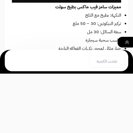
مميزات سامز فيب ماكس بطيخ سولت
النكهة: بطيخ مع الثلج
تركيز النيكوتين: 30 – 50 ملغ
سعة السائل: 30 مل
تناسب سحبة سيجارة
خيار مثالي لمحبي نكهات الفواكه الباردة
٠
نفدت الكمية
ألق نظرة:
نكهة فيب ماكس عنب سامز فيب سولت
بحث
السلة
الصفحة الرئيسية