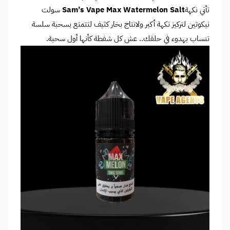
تأتي نكهة
Sam’s Vape Max Watermelon Salt
سولت
نيكوتين لتركيز نكهة أكبر ولانتاج بخار كثيف لتتمتع بسحبة سلسة
تنساب بهدوء في حلقك.. عش كل شفطة كأنها أول سحبة.