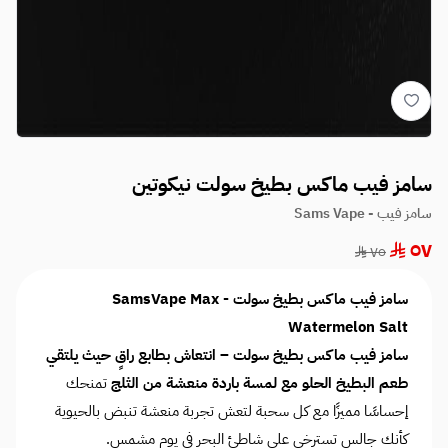
سامز فيب ماكس بطيخ سولت نيكوتين
سامز فيب - Sams Vape
٥٧
٧٥
سامز فيب ماكس بطيخ سولت - SamsVape Max
Watermelon Salt
سامز فيب ماكس بطيخ سولت – انتعاش بطابع راقٍ حيث يلتقي
طعم البطيخ الحلو مع لمسة باردة منعشة من الثلج
تمنحك
إحساسًا مميزًا مع كل سحبة لتعش تجربة منعشة تنبض بالحيوية
كأنك جالس تسترخي على شاطئ البحر في يوم مشمس.