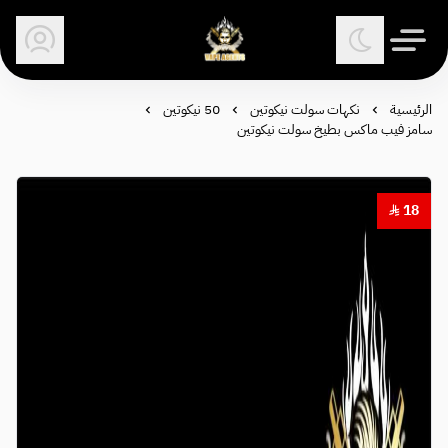
وكلاء الفيب - معتمد في السعودية
الرئيسية
نكهات سولت نيكوتين
50 نيكوتين
سامز فيب ماكس بطيخ سولت نيكوتين
18