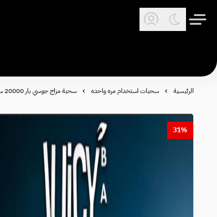
الرئيسية
سحبات استخدام مره واحده
سحبة مزاج جوسي بار 20000 سحبة - mazag juicy bar 20000
31%