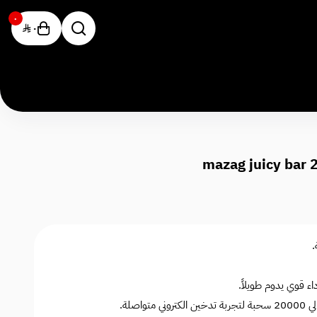
٠
٠
اء قوي يدوم طويلاً.