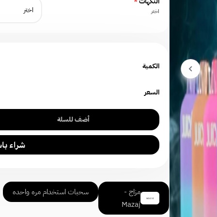
النكهات
*
اختر
الكمية
السعر
أضف للسلة
مزاج -
سحبات استخدام مره واحده
Mazaj