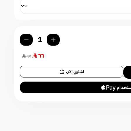
٦٦
٩٥
اشتري الآن