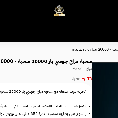
وكلاء الفيب - معتمد في السعودية
سحبة مزاج جوسي بار 20000 سحبة - mazag juicy bar 20000
مزاج - Mazaj
٦٦
٩٥
تجربة فيب مذهلة مع سحبة مزاج جوسي بار 20000 سحبة.
يتميز هذا الفيب القابل للاستخدام مرة واحدة بنكهة غنية وأد
يحتوي على بطارية مدمجة بقدرة 850 مللي أمبير ويوفر حوالي 20000 سحبة لتجربة تدخين الكتروني متواصلة.