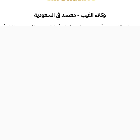
وكلاء الفيب - معتمد في السعودية
بمنتجات الفيب، من أجهزة وسحبات ونكهات أصلية. نضمن لك جودة عالية وأسعاراً 
ن متجرنا الموثوق واستمتع بأقوى العروض والمنتجات
طرق الدفع