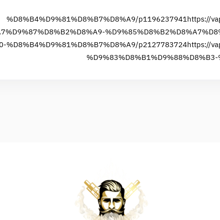
%D8%B4%D9%81%D8%B7%D8%A9/p1196237941
https:/
7%D9%87%D8%B2%D8%A9-%D9%85%D8%B2%D8%A7%D8
00-%D8%B4%D9%81%D8%B7%D8%A9/p2127783724
https:/
%D9%83%D8%B1%D9%88%D8%B3-%