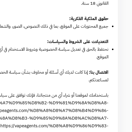
القانوني 18 سنة.
حقوق الملكية الفكرية:
جميع المحتويات على الموقع، بما في ذلك النصوص، الصور، والشعارا
التعديلات على الشروط والسياسات:
نحتفظ بالحق في تعديل سياسة الخصوصية وشروط الاستخدام في أي وق
الموقع.
الاتصال بنا:
لمساعدتكم.
باستخدامك لموقعنا أو شراء أي من منتجاتنا، فإنك توافق على سيا
%D8%A7%D9%85%D8%B2-%D9%81%D9%8A%D8%A8-
/vapeagents.com/%D8%A8%D8%A7%D8%B4%D9%86-
%8A%D8%B3-%D9%85%D9%8A%D8%AC%D8%A7-
0
https://vapeagents.com/%D8%A8%D9%86%D9%83-