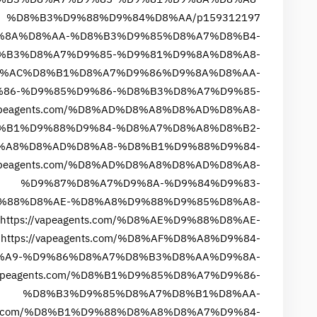
%D8%B3%D9%88%D9%84%D8%AA/p159312197
%D9%8A%D8%AA-%D8%B3%D9%85%D8%A7%D8%B4-
%B3%D8%A7%D9%85-%D9%81%D9%8A%D8%A8-
m/%D8%AC%D8%B1%D8%A7%D9%86%D9%8A%D8%AA-
86-%D9%85%D9%86-%D8%B3%D8%A7%D9%85-
/vapeagents.com/%D8%AD%D8%A8%D8%AD%D8%A8-
%B1%D9%88%D9%84-%D8%A7%D8%A8%D8%B2-
D%D8%A8%D8%AD%D8%A8-%D8%B1%D9%88%D9%84-
/vapeagents.com/%D8%AD%D8%A8%D8%AD%D8%A8-
%D9%87%D8%A7%D9%8A-%D9%84%D9%83-
E%D9%88%D8%AE-%D8%A8%D9%88%D9%85%D8%A8-
https://vapeagents.com/%D8%AE%D9%88%D8%AE-
7
https://vapeagents.com/%D8%AF%D8%A8%D9%84-
%A9-%D9%86%D8%A7%D8%B3%D8%AA%D9%8A-
/vapeagents.com/%D8%B1%D9%85%D8%A7%D9%86-
%D8%B3%D9%85%D8%A7%D8%B1%D8%AA-
ents.com/%D8%B1%D9%88%D8%A8%D8%A7%D9%84-