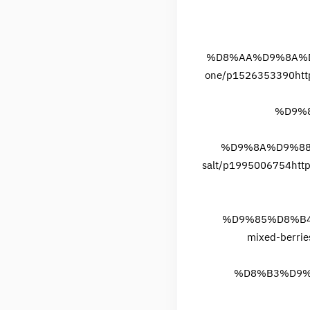
%D8%AA%D9%8A%D
one/p1526353390
ht
%D9%8
%D9%8A%D9%88%
salt/p1995006754
ht
%D9%85%D8%B
mixed-berri
%D8%B3%D9%