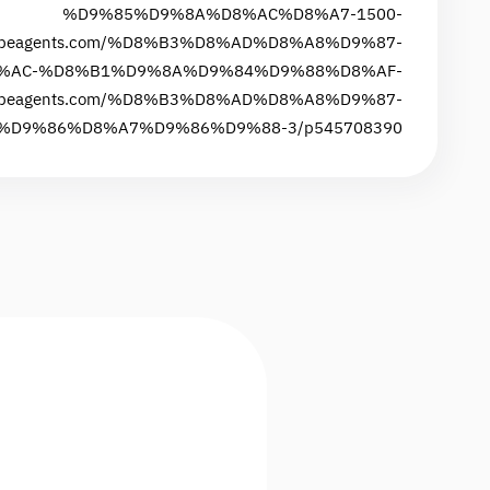
%D9%85%D9%8A%D8%AC%D8%A7-1500-
/vapeagents.com/%D8%B3%D8%AD%D8%A8%D9%87-
%AC-%D8%B1%D9%8A%D9%84%D9%88%D8%AF-
/vapeagents.com/%D8%B3%D8%AD%D8%A8%D9%87-
D9%86%D8%A7%D9%86%D9%88-3/p545708390