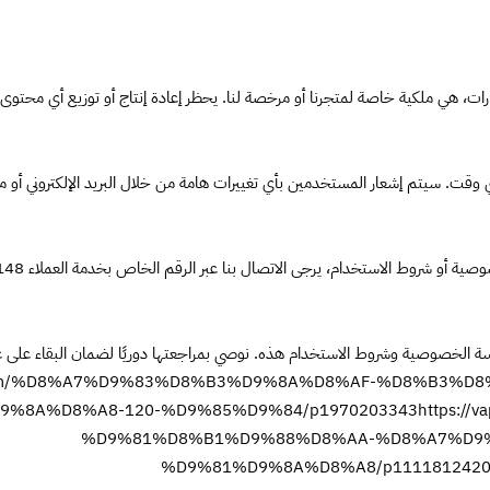
ت، هي ملكية خاصة لمتجرنا أو مرخصة لنا. يحظر إعادة إنتاج أو توزيع أي محتوى
ت. سيتم إشعار المستخدمين بأي تغييرات هامة من خلال البريد الإلكتروني أو م
إذا كانت لديك أي أسئلة أ
سة الخصوصية وشروط الاستخدام هذه. نوصي بمراجعتها دوريًا لضمان البقاء على 
nts.com/%D8%A7%D9%83%D8%B3%D9%8A%D8%AF-%D8%B3
9%8A%D8%A8-120-%D9%85%D9%84/p1970203343
https:/
%D9%81%D8%B1%D9%88%D8%AA-%D8%A7%D9
%D9%81%D9%8A%D8%A8/p111181242