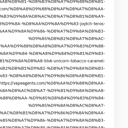
%AB%D8%B1-%D8%B3%D8%A7%D9%88%D8%B1-
ents.com/%D8%A8%D9%88%D8%AF%D8%A7%D8%AA-
%B3%D9%8A%D8%AC%D8%A7%D8%B1%D8%A9-
9%8A-%D8%AA%D9%8A%D9%83-joytch-teros-
%D8%AA%D9%8A%D9%86-%D8%A7%D9%8A%D8%B3-
%D9%85%D8%B2%D8%A7%D8%AC-
om/%D8%AA%D9%88%D8%A8%D8%A7%D9%83%D9%88-
%8A%D9%84-%D8%A8%D9%84%D9%81%D9%83-
8A%D8%A8-blvk-unicorn-tobacco-caramel-
%D8%B2%D8%B1%D9%82-%D8%A7%D9%8A%D8%B3-
%83-%D8%A8%D8%A7%D9%86%D8%AB%D8%B1-
https://vapeagents.com/%D8%AA%D9%88%D8%AA-
%8A%D8%AC%D8%A7-%D9%81%D9%8A%D8%A8-
A%D9%88%D8%AA-%D9%85%D8%B4%D9%83%D9%84-
%D9%85%D9%8A%D8%AC%D8%A7-
m/%D8%AC%D8%B1%D8%A7%D9%86%D9%8A%D8%AA-
%85%D8%A7%D9%86-%D8%A7%D9%8A%D8%B3-
%B3%D8%A7%D9%85-%D9%81%D9%8A%D8%A8-