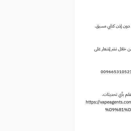
 دون إذن كتابي مسبق.
ن خلال نشر إشعار على
و مخاوف بشأن سياسة الخصوصية أو شروط الاستخدام، يرجى الاتصال بنا عبر الرقم الخاص بخدمة العملاء 00966531052148
علم بأي تحديثات.
https://vapeage
%D9%81%D