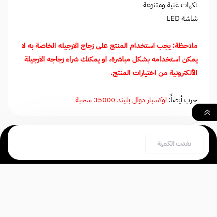
نكهات غنية ومتنوعة
شاشة LED
ملاحظة: يجب استخدام المنتج على زجاج الارجيله الخاصة به لا
يمكن استخدامه بشكل مباشرة، او يمكنك شراء زجاجه الأرجيلة
الألكترونية من اختيارات المنتج.
جرب أيضاً:
اوكسبار دوال بليند 35000 سحبة
٠
نفدت الكمية
بحث
السلة
الصفحة الرئيسية
تم شراءه
28
مرة