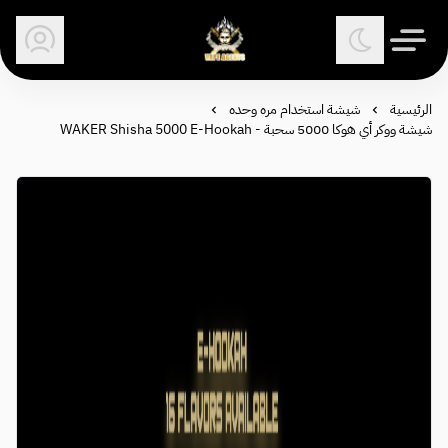
وكلاء الفيب - معتمد في السعودية
الرئيسية
شيشة استخدام مره وحده
شيشة ووكر أي هوكا 5000 سحبة - WAKER Shisha 5000 E-Hookah