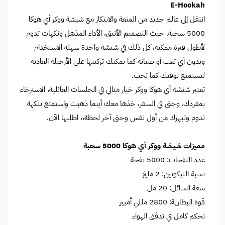
E-Hookah
انتقل إلى عالم جديد من المتعة والابتكار مع شيشة ووكر أي هوكا
5000 سحبة. حيث التصميم الأنيق، الأداء المذهل ونكهات تدوم
لأطول فترة ممكنة، كل ذلك في شيشة واحدة سهلة الاستخدام
وبدون أي تعب أو صيانة كما يمكنك تركيبها على الأرجيلة العادية
لتستمتع بوقتك كما تحب.
تعتبر شيشة أي هوكا ووكر خيار مثالي في الجلسات العائلية، الاسترخاء
بمفردك، وحتى في السفر، خذها معك أينما ذهبت واستمتع بنكهة
تدوم وتبهرك من أول نفس وحتى آخر لحظة،، اطلبها الآن.
مميزات شيشة ووكر أي هوكا 5000 سحبة
عدد النفخات: 5000 نفخة
نسبة النيكوتين: 2 ملغ
سعة السائل: 20 مل
قوة البطارية: 2800 مللي أمبير
تحكم كامل في تدفق الهواء