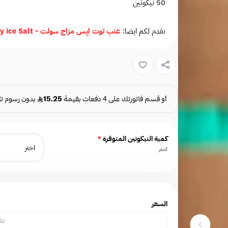
50 نيكوتين
نقدم لكم ايضا:
عنب توت ايس مزاج سولت - Grape Raspberry ice Salt
كمية النيكوتين المتوفرة
*
اختر
السعر
نف