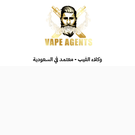
وكلاء الفيب - معتمد في السعودية
بمنتجات الفيب، من أجهزة وسحبات ونكهات أصلية. نضمن لك جودة عالية وأسعاراً 
ن متجرنا الموثوق واستمتع بأقوى العروض والمنتجات
طرق الدفع