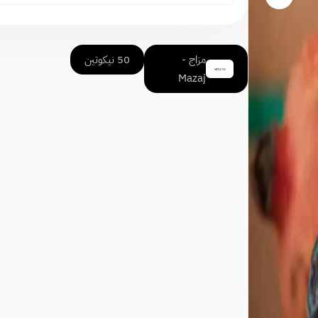
مزاج -
50 نيكوتين
Mazaj