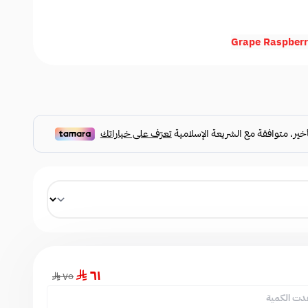
٦١
٧٥
دت الكمية