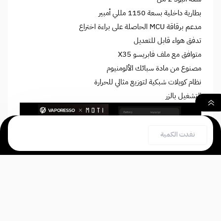
بطارية داخلية بسعة 1150 مللي أمبير
مدعم برقاقة MCU الحاصلة على براءة اختراع
تدفق هواء قابل للتعديل
متوافق مع ملف فابريسو X35
مصنوع من مادة سبائك الألومنيوم
نظام كويلات شبكية لتوزيع مثالي للحرارة
التشغيل بالزر
٠
نفدت الكمية
بحث
السلة
الصفحة الرئيسية
محتويات عبوة موتي اكس ميني بود