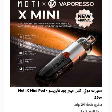
مميزات موتي اكس ميني بود فابريسو - Moti X Mini Pod
29w
مخرج طاقة 29 واط
سعة البود 2 مل