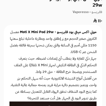
29w
فابريسو - Vaporesso
١١٠
موتي اكس ميني بود فابريسو - Moti X Mini Pod 29w
معسل
الكتروني
صغير الحجم مع زر إطلاق واحد وبطارية داخلية تبلغ سعتها
1150 مللي أمبير في الساعة والتي يمكن شحنها بسرعة فائقة بفضل
الشحن عبر USB-C.
جهاز ذكي للغاية ولا يتطلب أي إعدادات لضبطه، حيث يتعرف
التحكم الذكي في الطاقة التكيفي لجهاز X Mini تلقائيًا على الملف
المستخدم ويضبط خرج الطاقة - حتى 29 واط.
من أفضل أنواع الشيشة الالكترونية حيث أنه سهل التحكم بزر
واحد، ويتميز بتصميم دائرة مرئية فريد يمنحه جمالية عالية التقنية.
كما يتيح البود الشفاف تدفق الهواء القابل للتعديل ببساطة عن
طريق تدوير البود في الجهاز. هل أنت مستعد للتجربة؟