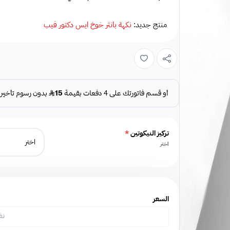
منتج جديد:
نكهة بانثر خوخ ايس دكتور فيب
تركيز النيكوتين
*
اختر
السعر
نف