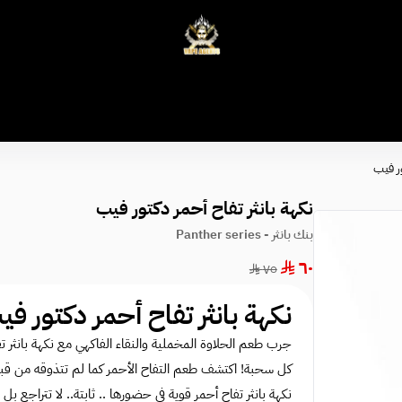
وكلاء الفيب - معتمد في السعودية
ور فيب
نكهة بانثر تفاح أحمر دكتور فيب
بنك بانثر - Panther series
٦٠
٧٥
نكهة بانثر تفاح أحمر دكتور فيب - ple Panther
جرب طعم الحلاوة المخملية والنقاء الفاكهي مع نكهة بانثر 
كل سحبة! اكتشف طعم التفاح الأحمر كما لم تتذوقه من قبل مع ple Panther
نكهة بانثر تفاح أحمر قوية في حضورها .. ثابتة.. لا تتراجع ب