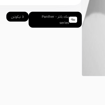
بنك بانثر - Panther
3 نيكوتين
series