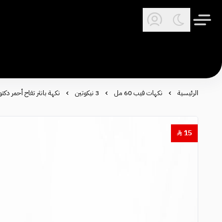
الرئيسية
نكهات فيب 60 مل
3 نيكوتين
نكهة بانثر تفاح أحمر دكت
15