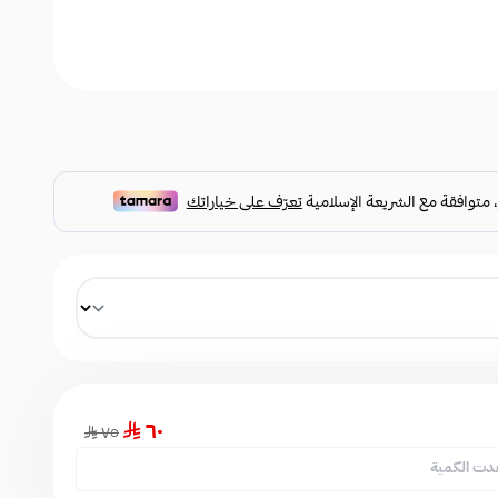
٦٠
٧٥
دت الكمية