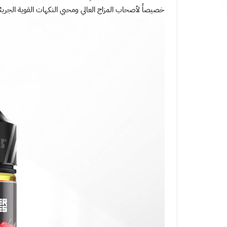
خصيصاً لأصحاب المزاج العالي ومحبي النكهات القوية الجريئ