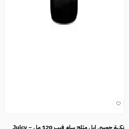
نكهة جوسي ابل مثلج سام فيب 120 مل – Juicy