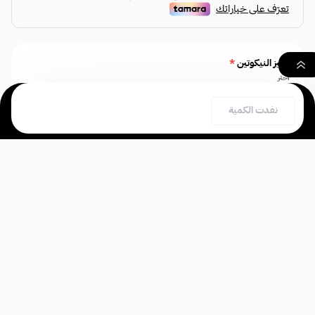
تركيز النيكوتين
*
اختر
٠
نفدت الكمية
بحث
السلة
الصفحة الرئيسية
سامز فيب - Sams
3 نيكوتين
Vape
التعليقات
٢
تعليق