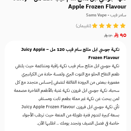
Apple Frozen Flavour
سامز فيب - Sams Vape
(تقييمان)
٩٥
١٢٠
نكهة جوسي ابل مثلج سام فيب 120 مل – Juicy Apple
Frozen Flavour
نكهة جوسي ابل مثلج سام فيب نكهة راقية ومتناغمة حيث يلتقي
طعم التفاح الحلو مع التوت البري ولمسة حادة من الكرانبيري
مغمورة ببعض من البرودة الفائقة لتضفي إحساس متجدد مع كل
سحبة، نكهة جوسي ابل فروزن نكهة غنية بالأطعم الفاخرة مصممة
لمن يبحث عن نكهة غير مملة بطعم ثابت ومستقر.
تأتي نكهة جوسي ابل فروزن Juicy Apple Frozen Flavour
بسعة كبيرة لتدوم فترة طويلة من المتعة حيث ترطب الأجواء
خاصة في فصل الصيف وتجدد يومك .. اطلبها الآن.