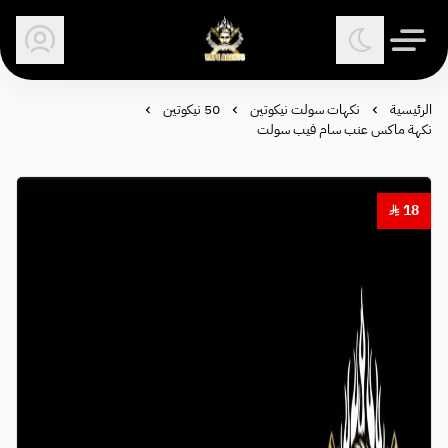
وكلاء الفيب - معتمد في السعودية
الرئيسية
نكهات سولت نيكوتين
50 نيكوتين
نكهة ماكس عنب سام فيب سولت
18