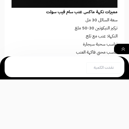
مميزات نكهة ماكس عنب سام فيب سولت
سعة السائل 30 مل
تركيز النيكوتين 30-50 ملغ
النكهة: عنب مع ثلج
تناسب سحبة سيجارة
تناسب محبي فاكهة العنب
مثالية للاستخدام اليومي
٠
نفدت الكمية
بحث
السلة
الصفحة الرئيسية
الق نظرة:
نكهة ماكس باشن فروت سام فيب سولت