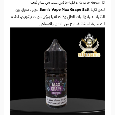
كل سحبة جرب شراء نكهة ماكس عنب من سام فيب.
تتميز نكهة
Sam’s Vape Max Grape Salt
بتوازن دقيق بين
النكهة الغنية والثبات العالي وذلك لأنها بتركيز سولت نيكوتين، لتقدم
لك تجربة استثنائية تمزج بين العمق والانتعاش.