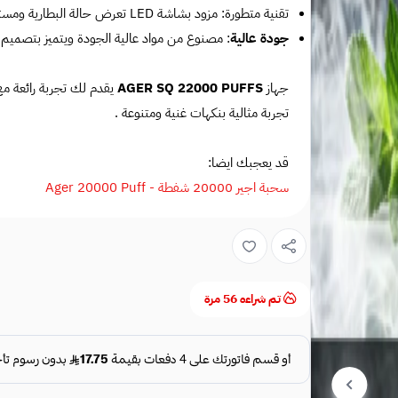
تقنية متطورة: مزود بشاشة LED تعرض حالة البطارية ومستوى السائل، لضمان مراقبة سهلة وأداء مستمر.
جودة عالية
: مصنوع من مواد عالية الجودة ويتميز بتصميم 
جهاز
AGER SQ 22000 PUFFS
يقدم لك تجربة رائعة م
تجربة مثالية بنكهات غنية ومتنوعة .
قد يعجبك ايضا:
سحبة اجير 20000 شفطة - Ager 20000 Puff
تم شراءه
56
مرة