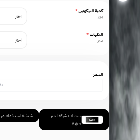
كمية النيكوتين
*
اختر
النكهات
*
اختر
السعر
نف
سحبات شركة اجير
شيشة استخدام مره
Ager