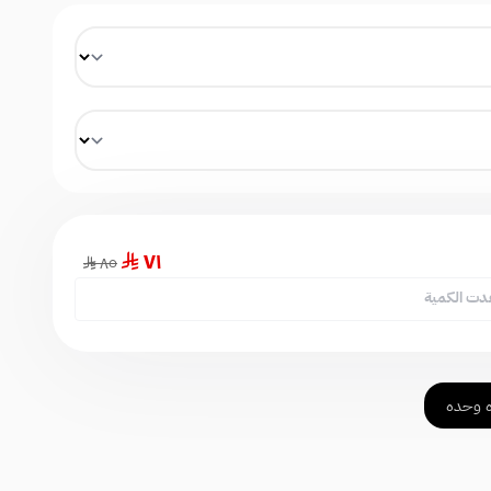
٧١
٨٥
دت الكمية
 وحده