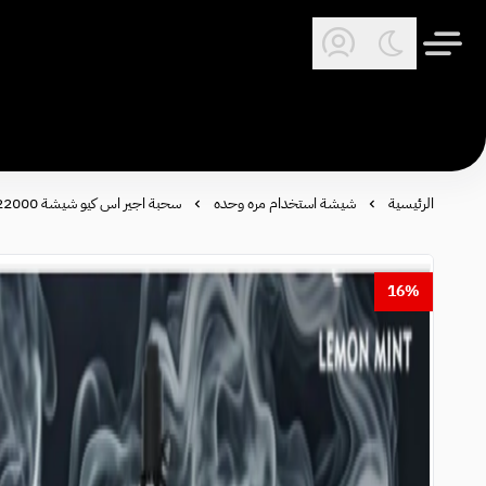
الرئيسية
شيشة استخدام مره وحده
سحبة اجير اس كيو شيشة 22000 سحبة - AGER SQ 22000 PUFFS SHISHA
16%