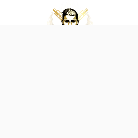
وكلاء الفيب - معتمد في السعودية
بمنتجات الفيب، من أجهزة وسحبات ونكهات أصلية. نضمن لك جودة عالية وأسعاراً 
ن متجرنا الموثوق واستمتع بأقوى العروض والمنتجات
طرق الدفع