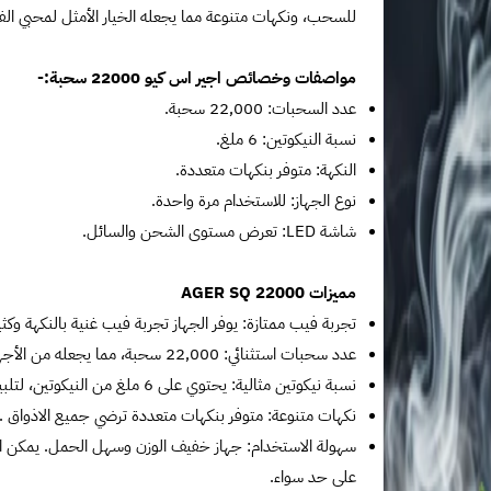
للسحب، ونكهات متنوعة مما يجعله الخيار الأمثل لمحبي ال
مواصفات وخصائص اجير اس كيو 22000 سحبة:-
عدد السحبات: 22,000 سحبة.
نسبة النيكوتين: 6 ملغ.
النكهة: متوفر بنكهات متعددة.
نوع الجهاز: للاستخدام مرة واحدة.
شاشة LED: تعرض مستوى الشحن والسائل.
مميزات AGER SQ 22000
تجربة فيب ممتازة: يوفر الجهاز تجربة فيب غنية بالنكهة وكثيف
عدد سحبات استثنائي: 22,000 سحبة، مما يجعله من الأجهزة ذات العمر الطويل والتي تدوم طويلا.
نسبة نيكوتين مثالية: يحتوي على 6 ملغ من النيكوتين، لتلبية احتياجات المستخدمين الذين يفضلون مستوى نيكوتين متوسطاً.
نكهات متنوعة: متوفر بنكهات متعددة ترضي جميع الاذواق .
سهولة الاستخدام: جهاز خفيف الوزن وسهل الحمل. يمكن التح
على حد سواء.