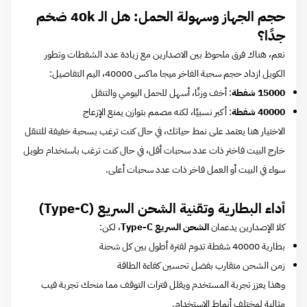
حجم الجهاز وسهولة الحمل: هل الـ 40k ضخم
جدًا؟
نعم، هناك فرق ملحوظ بين الاصدارين مع زيادة عدد الشفطات وتطور
الكويل ازداد حجم سحبة الفاخر ميجا ماكس 40000، اليم التفاصيل:
15000 شفطة
: أخف وزنًا، أسهل للحمل اليومي والتنقل
40000 شفطة
: أكبر نسبيًا، لكنه مصمم بتوازن يمنع الإزعاج
الاختيار هنا يعتمد على نمط حياتك، في حال كنت ترغب بسحبة خفيفة للتنقل
خارج البيت فاختر ذات عدد سحبات أقل، في حال كنت ترغب باستخدام طويل
سواء في البيت أو العمل فاخر ذات عدد سحبات أعلى.
أداء البطارية وتقنية الشحن السريع (Type-C)
كلا الإصدارين يدعمان
الشحن السريع Type-C
، لكن:
بطارية 40000 شفطة تدوم لفترة أطول بين كل شحنة
زمن الشحن متقارب بفضل تحسين كفاءة الطاقة
وهذا يعزز تجربة المستخدم ويقلل فترات التوقف مما منحك تجربة فيب
مثالية لمختلف أنماط الاستخدام.