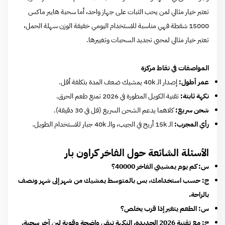
تعتبر خيار مثالي لمن يحب الثبات على جهاز واحد، أما سحبة هايبر ماكس
15000 شفطة فهي مناسبة للاستخدام اليومي خفيفة الوزن سهلة الحمل،
تعتبر خيار مثالي لمحبي تجديد السحبات وتغييرها.
المواصفات في نقاط مركزة
عمر أطول:
إصدار الـ 40k يمشيك ضعف المدة بتكلفة أقل.
نكهة ثابتة:
تقنية الكويل المطورة في 2026 تمنع طعم الحرق.
شحن سريع:
كلاهما يدعم الشحن السريع (فل في 30 دقيقة).
رأي المجرب:
الـ 15k أريح في الجيب، والـ 40k جبار للاستخدام الطويل.
الأسئلة الشائعة حول الفاخر كراون بار
س: كم يوم يمشيني الفاخر 40000؟
ج: حسب استخدامك، بس بالمتوسط يمشيك من شهر إلى شهر ونصف
بالراحة.
س: الطعم يتغير إذا قرب يخلص؟
ج: مع تقنية 2026 الجديدة، النكهة تبقى واضحة وقوية لين آخر سحبة.