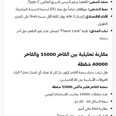
منفذ الشحن:
كلاهما يدعم الشحن السريع العالمي Type-C.
نمط التدخين:
متوافقان تماماً مع نمط DTL (سحبة الشيشة المباشرة).
الأداء الاقتصادي:
إصدار الـ 40k يوفر تكلفة أقل بنسبة 40% على المدى
الطويل.
ثبات المذاق:
تقنية "Flavor Lock" لضمان عدم تغير الطعم حتى آخر
سحبة.
مقارنة تحليلية بين الفاخر 15000 والفاخر
40000 شفطة
هل ترغب بشراء سحبة الفاخر كراون بار لكن لا تعرف أي اصدار تختار؟ اليك
الفروقات الأساسية بين كلا الاصدارين:
سحبة الفاخر هايبر ماكس 15000 شفطة
عدد شفطات 15000 مناسب للاستخدام اليومي
سعة السائل 18 - 20 مل
بطارية 850 مللي أمبير
قابل للشحن السريع عبر منفذ Type-C