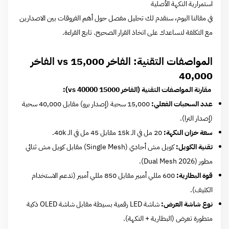
استمرارية النكهة الأصلية
في مقالنا اليوم، سنقدم لك تحليل مفصل حول أهم الفروقات بين الاصدارين
مع التكلفة لنساعدك على اتخاذ القرار الصحيح. تابع القراءة.
المواصفات التقنية: الفاخر 15,000 vs الفاخر
40,000
مقارنة المواصفات التقنية (الفاخر 15000 vs 40000):
عدد السحبات الفعلي:
15,000 سحبة (إصدار برو) مقابل 40,000 سحبة
(إصدار الترا).
سعة خزان النكهة:
20 مل في الـ 15k مقابل 45 مل في الـ 40k.
تقنية الكويل:
كويل مش أحادي (Single Mesh) مقابل كويل مش ثنائي
مطور (Dual Mesh 2026).
قوة البطارية:
600 مللي أمبير مقابل 850 مللي أمبير (تدعم الاستخدام
الكثيف).
نوع شاشة العرض:
شاشة LED رقمية بسيطة مقابل شاشة OLED ذكية
متطورة تعرض (البطارية + النكهة).