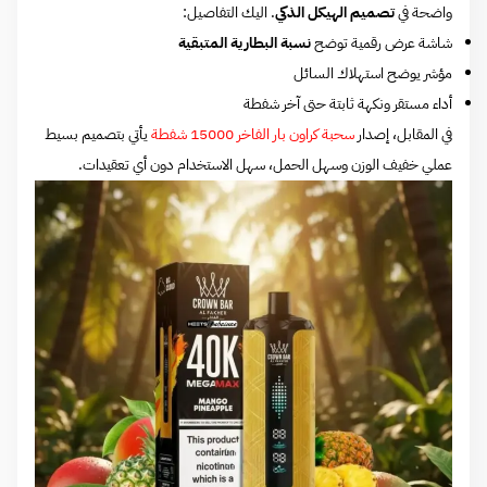
واضحة في
تصميم الهيكل الذكي
. اليك التفاصيل:
شاشة عرض رقمية توضح
نسبة البطارية المتبقية
مؤشر يوضح استهلاك السائل
أداء مستقر ونكهة ثابتة حتى آخر شفطة
في المقابل، إصدار
سحبة كراون بار الفاخر 15000 شفطة
يأتي بتصميم بسيط
عملي خفيف الوزن وسهل الحمل، سهل الاستخدام دون أي تعقيدات.