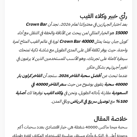
رأي خبير وكلاء الفيب
بعد اختبار الجهازين في مختبراتنا لعام 2026، نجد أن
Crown Bar
15000
هو الخيار المثالي لمن يبحث عن الأناقة والخفة في التنقل مع أداء
كويل جبار، بينما يمثل
Crown Bar 40000
ثورة في عالم الفيب المتاح لمرة
واحدة، حيث يوفر تكلفة أقل على المدى الطويل مع شاشة ذكية تمنحك
سيطرة كاملة على تجربتك، وهو الأنسب للمستخدمين الذين لا يرغبون في
تغيير أجهزتهم بشكل متكرر
عندما تبحث عن
أفضل سحبة الفاخر 2026
، ستجد أن
الفاخر كراون بار
40000 سحبة
يتفوق بوضوح من حيث
سعر الفاخر 40000 في
السعودية
مقارنة بأدائه الطويل، ونحن في
وكلاء الفيب
نوفرها لك
أصلية
100%
مع
توصيل سريع في الرياض
وباقي المدن.
خلاصة المقال
سحبة ميجا ماكس 40000 شفطة هي خيار اقتصادي بعدد سحبات أكبر
وجودة أعلى في النكهة وأداء مستقر، مناسبة للاستخدام المكثف لفترة طويلة،