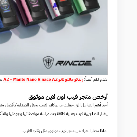
نقدم لكم أيضاً:
رينكو مانتو نانو A2 – Manto Nano Rinaco A2
بسعر 85 ري
أرخص متجر فيب اون لاين موثوق
أحد أهم العوامل التي جعلت من وكلاء الفيب يحتل الصدارة كأفضل متجر
يختار لك اجهزة فيب بعناية فائقة بعد دراسة مواصفاتها وجودتها والتأكد من استيراد 
لماذا تختار الشراء من متجر فيب موثوق مثل وكلاء الفيب