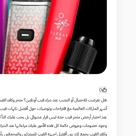
0
هل تعرضت للاحتيال أو النصب عند شراء فيب أونلاين؟ متجر وكلاء ال
أشهر الماركات العالمية مع اقتراحات وتوصيات حول أفضل نكهات فيب 2025، كما يقدم لك ملحقات الأجهزة من الكويلات والبودات وغيرها
عند اختيار أرخص متجر فيب جدة ليس قرار عشوائي بل يجب عليك التأكد م
وجود خصومات وعروض دائمة كل هذه الأمور عليك مراعاتها عند الشراء
وكلاء الفيب يجمع لك بين أفضل اجهزة الفيب للمبتدئين والمحترفين ب