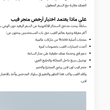
العملاء مقارنة مع السعر المعقول.
على ماذا يعتمد اختيار أرخص متجر فيب
سابقاً، يبحث مدخني السجائر الالكترونية عن السعر الزهيد دون الوعي با
أكثر معرفة وخبرة بعالم الفيب حتى بات المستخدمين يبحثون عن:
منتجات أصلية 100% من ماركات عالمية
أحدث اصدارات الفيب بخصومات كبيرة
دعم فني وخدمة عملاء حقيقية على مدار الساعة
توصيل سريع داخل المملكة والخليج العربي
متجر فيب اون لاين يرضي المبتدئ والخبير
وكلاء الفيب واكب هذا التطور والتغيير في سلوك المدخنين وأخذ بالاعتبار
لاين.