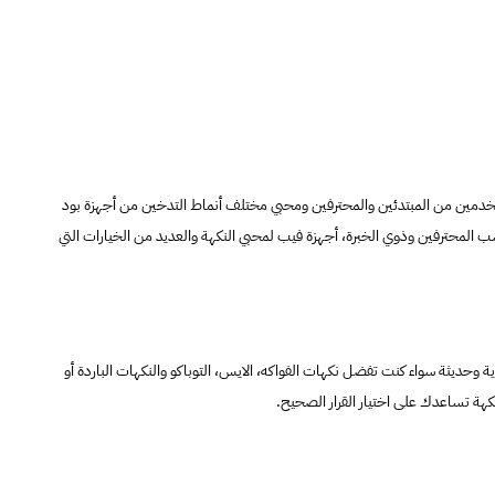
ستخدمين من المبتدئين والمحترفين ومحبي مختلف أنماط التدخين من أجهزة بود
 المحترفين وذوي الخبرة، أجهزة فيب لمحبي النكهة والعديد من الخيارات التي
ديثة سواء كنت تفضل نكهات الفواكه، الايس، التوباكو والنكهات الباردة أو
ة تساعدك على اختيار القرار الصحيح.