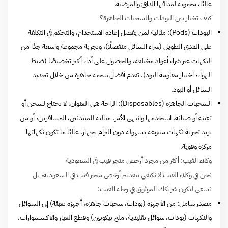
غالبًا، محبوبة لمذاقها الدافئ والمرضية.
كيف تختار بين البودات والسحبات الجاهزة؟
البودات (Pods): مثالية لمن يفضل إعادة الاستخدام، والتحكم في التكلفة
على المدى الطويل (شراء السائل منفصلًا)، وتجربة مجموعة واسعة جدًا من
النكهات عبر شراء أعواد مختلفة، والحصول على أداء أكثر تخصيصًا (ضبط
الهواء، اختيار مقاومة البود). تقدم أفضل سحبة جاهزة من خلال تجديد
السائل أو البود.
السحبات الجاهزة (Disposables): الراحة هي العنوان. لا تحتاج لشحن أو
تعبئة أو صيانة. استخدمها وانتهى الأمر. مثالية للمبتدئين، المسافرين، أو من
يريد تجربة نكهات متنوعة بسهولة دون التزام بجهاز. غالبًا ما تكون نكهاتها
مركزة وقوية.
وكلاء الفيب: أكثر من مجرد أرخص متجر فيب في السعودية
نحن في وكلاء الفيب لا نكتفي بتقديم أرخص متجر فيب في السعودية، بل
نسعى لنكون شريكك الموثوق في رحلة الفيب:
مصدر شامل: من الأجهزة (بودات، سحبات جاهزة، أجهزة تعبئة) إلى السوائل
والنكهات (بودات، سوائل تقليدية، ملح نيكوتين) وقطع الغيار والاكسسوارات.