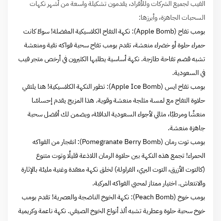
الفيب لجميع الشركات وللأفراد، يقدمون تشكيلة واسعة من أشهر نكهات
السحبات الجاهزة، وأبرزها:
بومب تفاح (Apple Bomb): نكهة التفاح الكلاسيكية المفضلة! سواءً كانت
حمراء حلوة أو خضراء منعشة، تقدم بومب تفاح سحبة فواكه نقية ومنعشة
تشبه قضم تفاحة طازجة. نكهة أساسية يطلبها الكثيرون في أرخص متجر فيب
في السعودية.
بومب تفاح ايس (Apple Ice Bomb): تطور النكهة الكلاسيكية! هنا يلتقي
حلاوة التفاح مع لمسة مثلجة منعشة وقوية. هذا المزيج يقدم إحساسًا
منعشًا ومرطبًا، مثالي لأجواء السعودية الدافئة، ويضمن لك أفضل سحبة
جاهزة منعشة.
بومب توت رمان (Pomegranate Berry Bomb): انفجار من الفواكه
الحمراء! تجمع هذه النكهة بين حلاوة الرمان اللاذعة قليلًا وتوت متنوع
(كالتوت الأزرق، التوت البري، الفراولة) لخلق نكهة معقدة وغنية مليئة بالإثارة
والانتعاش. اختيار ممتاز لمحبي الفواكه المركبة.
بومب خوخ (Peach Bomb): نكهة الخوخ الناضجة والعصرية! تقدم بومب
خوخ سحبة حلوة وعطرية تشبه ألذ أنواع الخوخ الصيفي. نكهة ناعمة وكريمية