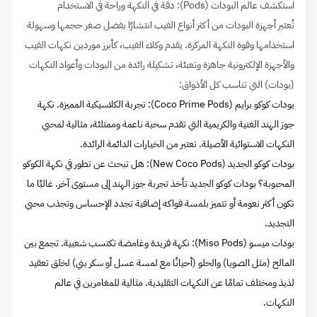
استكشف عالم البودات (Pods): دقة في النكهة وراحة في الاستخدام
تُعتبر أجهزة البودات من أكثر أنواع الفيب انتشارًا بفضل صغر حجمها وسهولة
استخدامها وقوة النكهة المركزة. يقدم وكلاء الفيب، كأبرز موردين نكهات الفيب
والأجهزة الإلكترونية جاهزة وتعبئة، تشكيلة رائدة من البودات وأعواد النكهات
(بودات) التي تناسب كل الأذواق:
بودات كوكو برايم (Coco Prime Pods): تجربة الكلاسيكية المميزة. نكهة
جوز الهند الغنية والكريمية التي تقدم سحبة ناعمة وممتلئة، مثالية لمحبي
النكهات الاستوائية الأصيلة. تعتبر من الخيارات الدائمة الرائدة.
بودات كوكو الجديد (New Coco Pods): هل تبحث عن تطور في نكهة الكوكو
المحبوبة؟ بودات كوكو الجديد تأخذ تجربة جوز الهند إلى مستوى آخر. غالبًا ما
تكون أكثر نعومة أو تتميز بلمسة فواكه إضافية تجدد الإحساس وتجذب محبي
التجديد.
بودات ميسو (Miso Pods): نكهة فريدة وغامضة تكتسب شعبية. تجمع بين
المالح (مثل الصويا) والحلو (أحيانًا مع لمسة عسل أو سكر بني) لخلق تعقيد
لذيذ ومختلف تمامًا عن النكهات التقليدية. مثالية للمغامرين في عالم
النكهات.