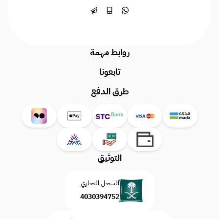
روابط مهمة
تابعونا
طرق الدفع
التوثيق
السجل التجاري
4030394752