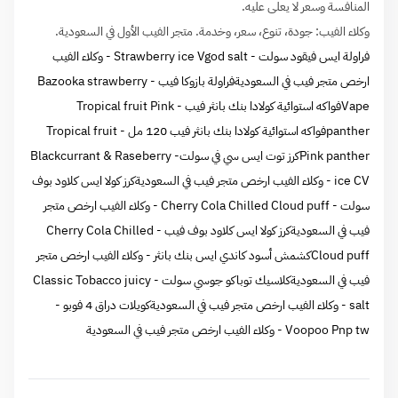
المنافسة وسعر لا يعلى عليه.
وكلاء الفيب: جودة، تنوع، سعر، وخدمة. متجر الفيب الأول في السعودية.
فراولة ايس فيقود سولت - Strawberry ice Vgod salt - وكلاء الفيب
ارخص متجر فيب في السعودية
فراولة بازوكا فيب - Bazooka strawberry
Vape
فواكه استوائية كولادا بنك بانثر فيب - Tropical fruit Pink
panther
فواكه استوائية كولادا بنك بانثر فيب 120 مل - Tropical fruit
Pink panther
كرز توت ايس سي في سولت- Blackcurrant & Raseberry
ice CV - وكلاء الفيب ارخص متجر فيب في السعودية
كرز كولا ايس كلاود بوف
سولت - Cherry Cola Chilled Cloud puff - وكلاء الفيب ارخص متجر
فيب في السعودية
كرز كولا ايس كلاود بوف فيب - Cherry Cola Chilled
Cloud puff
كشمش أسود كاندي ايس بنك بانثر - وكلاء الفيب ارخص متجر
فيب في السعودية
كلاسيك توباكو جوسي سولت - Classic Tobacco juicy
salt - وكلاء الفيب ارخص متجر فيب في السعودية
كويلات دراق 4 فوبو -
Voopoo Pnp tw - وكلاء الفيب ارخص متجر فيب في السعودية