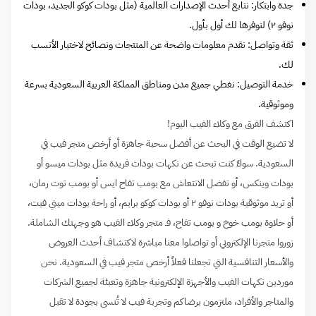
جدة وابتكار: نتابع أحدث الإصدارات العالمية (مثل بودات كوكو الجديد، بودات
نوفو ٢) لنوفرها لك أول بأول.
ثقة وتواصل: نقدم معلومات واضحة عن المنتجات ونصائح لاختيار الأنسب
لك.
خدمة التوصيل: نغطي جميع مدن ومناطق المملكة العربية السعودية بسرعة
وموثوقية.
اكتشف الفرق مع وكلاء الفيب اليوم!
لا تضيع الوقت في البحث عن أفضل سحبة جاهزة أو أرخص متجر فيب في
السعودية. سواءً كنت تبحث عن نكهات بودات فريدة مثل بودات ميسو أو
بودات وينكس، أو تفضل الانتعاش مع بومب تفاح ايس أو بومب توت رمان،
أو تريد موثوقية بودات نوفو ٢ أو بودات كوكو برايم، أو راحة بودات ميني فيت،
أو حلاوة بومب خوخ و بومب تفاح، فـ متجر وكلاء الفيب هو وجهتك الشاملة.
زوروا متجرنا الإلكتروني أو تواصلوا معنا مباشرة لاكتشاف أحدث العروض
والأسعار التنافسية التي تجعلنا فعلاً أرخص متجر فيب في السعودية. نحن
موردين نكهات الفيب والأجهزة الإلكترونية جاهزة وتعبئة لجميع الشركات
والمتاجر والأفراد، ملتزمون برضاكم وتجربة فيب لا تُنسى بجودة لا تقبل