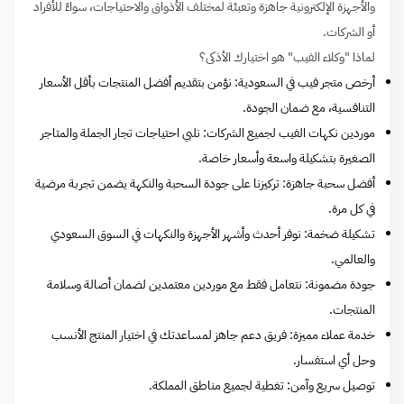
والأجهزة الإلكترونية جاهزة وتعبئة لمختلف الأذواق والاحتياجات، سواءً للأفراد
أو الشركات.
لماذا "وكلاء الفيب" هو اختيارك الأذكى؟
أرخص متجر فيب في السعودية: نؤمن بتقديم أفضل المنتجات بأقل الأسعار
التنافسية، مع ضمان الجودة.
موردين نكهات الفيب لجميع الشركات: نلبي احتياجات تجار الجملة والمتاجر
الصغيرة بتشكيلة واسعة وأسعار خاصة.
أفضل سحبة جاهزة: تركيزنا على جودة السحبة والنكهة يضمن تجربة مرضية
في كل مرة.
تشكيلة ضخمة: نوفر أحدث وأشهر الأجهزة والنكهات في السوق السعودي
والعالمي.
جودة مضمونة: نتعامل فقط مع موردين معتمدين لضمان أصالة وسلامة
المنتجات.
خدمة عملاء مميزة: فريق دعم جاهز لمساعدتك في اختيار المنتج الأنسب
وحل أي استفسار.
توصيل سريع وآمن: تغطية لجميع مناطق المملكة.