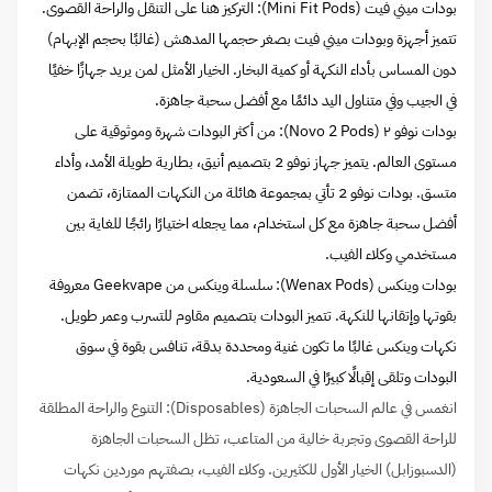
بودات ميني فيت (Mini Fit Pods): التركيز هنا على التنقل والراحة القصوى.
تتميز أجهزة وبودات ميني فيت بصغر حجمها المدهش (غالبًا بحجم الإبهام)
دون المساس بأداء النكهة أو كمية البخار. الخيار الأمثل لمن يريد جهازًا خفيًا
في الجيب وفي متناول اليد دائمًا مع أفضل سحبة جاهزة.
بودات نوفو ٢ (Novo 2 Pods): من أكثر البودات شهرة وموثوقية على
مستوى العالم. يتميز جهاز نوفو 2 بتصميم أنيق، بطارية طويلة الأمد، وأداء
متسق. بودات نوفو 2 تأتي بمجموعة هائلة من النكهات الممتازة، تضمن
أفضل سحبة جاهزة مع كل استخدام، مما يجعله اختيارًا رائجًا للغاية بين
مستخدمي وكلاء الفيب.
بودات وينكس (Wenax Pods): سلسلة وينكس من Geekvape معروفة
بقوتها وإتقانها للنكهة. تتميز البودات بتصميم مقاوم للتسرب وعمر طويل.
نكهات وينكس غالبًا ما تكون غنية ومحددة بدقة، تنافس بقوة في سوق
البودات وتلقى إقبالًا كبيرًا في السعودية.
انغمس في عالم السحبات الجاهزة (Disposables): التنوع والراحة المطلقة
للراحة القصوى وتجربة خالية من المتاعب، تظل السحبات الجاهزة
(الدسبوزابل) الخيار الأول للكثيرين. وكلاء الفيب، بصفتهم موردين نكهات