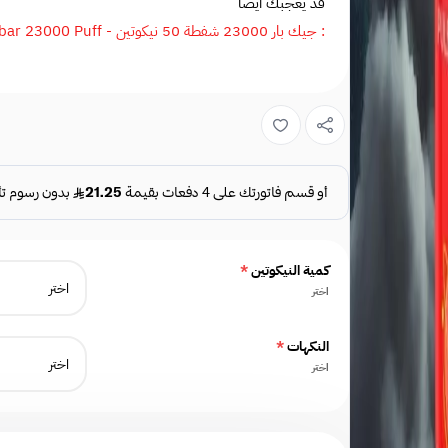
قد يعجبك ايضا
: جيك بار 23000 شفطة 50 نيكوتين - Geekbar 23000 Puff
كمية النيكوتين
*
اختر
النكهات
*
اختر