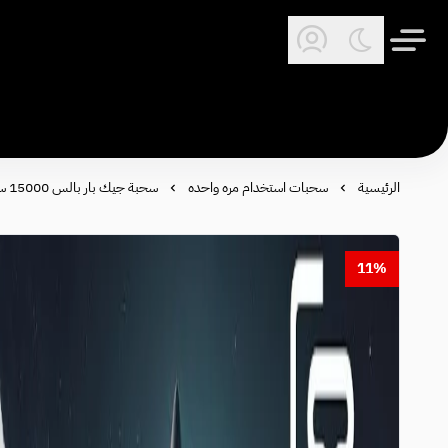
الرئيسية
سحبات استخدام مره واحده
سحبة جيك بار بالس 15000 سحبة - Geek Bar Pulse 15000 puffs
11%