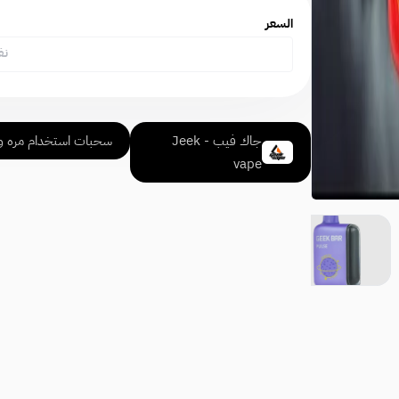
السعر
نف
جاك فيب - Jeek
سحبات استخدام مره و
vape