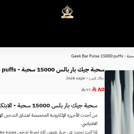
وكلاء الفيب - معتمد في السعودية
سحبة جيك بار بالس 15000 سحبة - Geek Bar Pulse 15000 puffs
جاك فيب - Jeek vape
٨٥
٩٦
سحبة جيك بار بلس 15000 سحبة - الابتكار في تجربة الفيب
من أحدث الأجهزة الإلكترونية المخصصة لعشاق التدخين الإلك
الافتراضي.
إذا كنت تبحث عن جهاز يضمن لك تجربة تدخين ممتدة مع خي