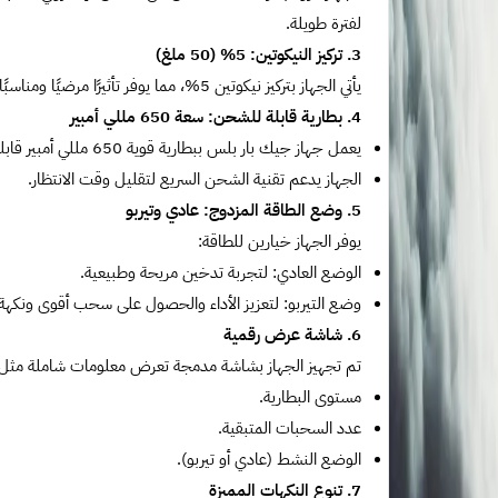
لفترة طويلة.
3. تركيز النيكوتين: 5% (50 ملغ)
يأتي الجهاز بتركيز نيكوتين 5%، مما يوفر تأثيرًا مرضيًا ومناسبًا لمحبي التدخين الإلكتروني.
4. بطارية قابلة للشحن: سعة 650 مللي أمبير
يعمل جهاز جيك بار بلس ببطارية قوية 650 مللي أمبير قابلة لإعادة الشحن، مما يضمن أداءً موثوقًا طوال فترة الاستخدام.
الجهاز يدعم تقنية الشحن السريع لتقليل وقت الانتظار.
5. وضع الطاقة المزدوج: عادي وتيربو
يوفر الجهاز خيارين للطاقة:
الوضع العادي: لتجربة تدخين مريحة وطبيعية.
وضع التيربو: لتعزيز الأداء والحصول على سحب أقوى ونكهة 
6. شاشة عرض رقمية
تم تجهيز الجهاز بشاشة مدمجة تعرض معلومات شاملة مثل:
مستوى البطارية.
عدد السحبات المتبقية.
الوضع النشط (عادي أو تيربو).
7. تنوع النكهات المميزة