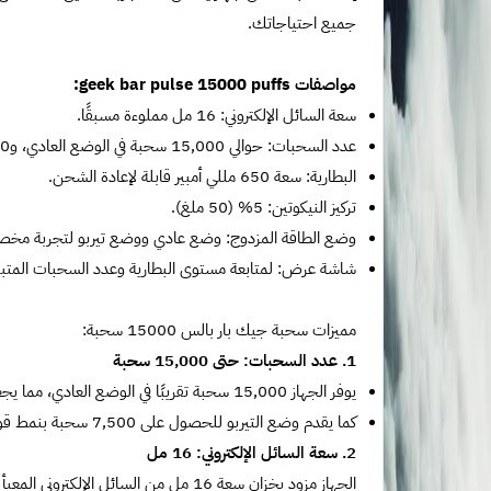
جميع احتياجاتك.
مواصفات geek bar pulse 15000 puffs:
سعة السائل الإلكتروني: 16 مل مملوءة مسبقًا.
عدد السحبات: حوالي 15,000 سحبة في الوضع العادي، و7,500 سحبة في وضع التيربو.
البطارية: سعة 650 مللي أمبير قابلة لإعادة الشحن.
تركيز النيكوتين: 5% (50 ملغ).
وضع الطاقة المزدوج: وضع عادي ووضع تيربو لتجربة مخ
شاشة عرض: لمتابعة مستوى البطارية وعدد السحبات المتبق
مميزات سحبة جيك بار بالس 15000 سحبة:
1. عدد السحبات: حتى 15,000 سحبة
يوفر الجهاز 15,000 سحبة تقريبًا في الوضع العادي، مما يجعله خيارًا مثاليًا للمستخدمين الذين يبحثون عن جهاز يدوم طويلاً.
كما يقدم وضع التيربو للحصول على 7,500 سحبة بنمط قوي وسريع.
2. سعة السائل الإلكتروني: 16 مل
الجهاز مزود بخزان سعة 16 مل من السائل ا