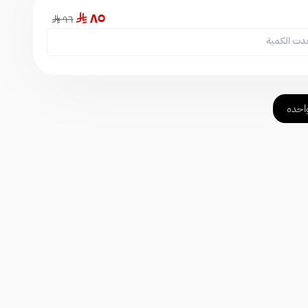
٨٥
٩٦
دت الكمية
احده