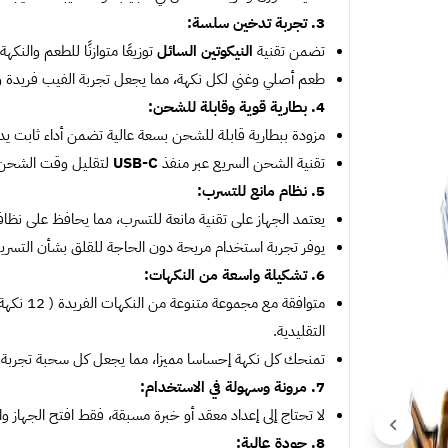
3. تجربة تدخين سلسة:
تضمن تقنية
النيكوتين السائل
توزيعًا متوازنًا للطعم والن
طعم أصلي وغني لكل نكهة، مما يجعل تجربة الفيب فريدة و
4. بطارية قوية وقابلة للشحن:
مزودة ببطارية قابلة للشحن بسعة عالية تضمن أداء ثابت يد
تقنية الشحن السريع عبر منفذ
USB-C
لتقليل وقت الشحن و
5. نظام مانع للتسرب:
يعتمد الجهاز على تقنية مانعة للتسرب، مما يحافظ على نظا
يوفر تجربة استخدام مريحة دون الحاجة للقلق بشأن التسريب
6. تشكيلة واسعة من النكهات:
متوافقة 
التقليدية.
تمنحك كل نكهة إحساسا مميزا، مما يجعل كل سحبة تجربة 
7. مرونة وسهولة في الاستخدام:
لا تحتاج إلى إعداد معقد أو خبرة مسبقة، فقط افتح الجهاز وابد
8. جودة عالية: