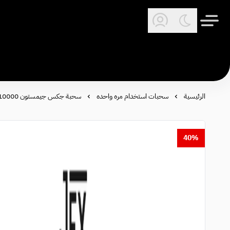
الرئيسية
سحبات استخدام مره واحده
سحبة جكس جيمستون 10000 سحبة من كيمري - kimree jex gemstone 10000 puffs
40%