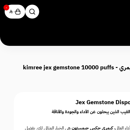
٠
٠
Jex Gemstone Dispo
 الذين يبحثون عن الأداء والجودة والأناقة
ء العالي،
كيمري جكس جيمستون
هي الخيار المثالي لك. بفضل