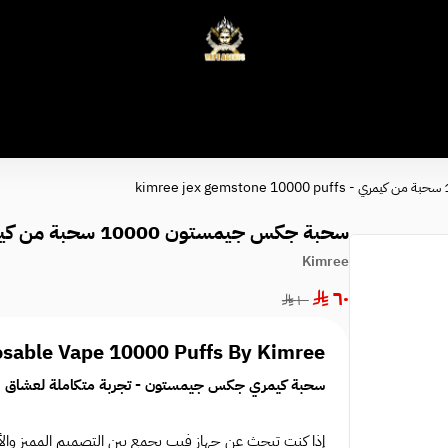
وكلاء الفيب - معتمد في السعودية
سحبة جكس جيمستون 10000 سحبة من كيمري - kimree jex gemstone 10000 puffs
Kimree
٦٠
١٠٠
sable Vape 10000 Puffs By Kimree
سحبة كيمري جكس جيمستون - تجربة متكاملة لعشاق الفيب
إذا كنت تبحث عن جهاز فيب يجمع بين التصميم المميز والأدا