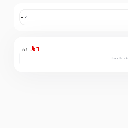
٦٠
١٠٠
دت الكمية