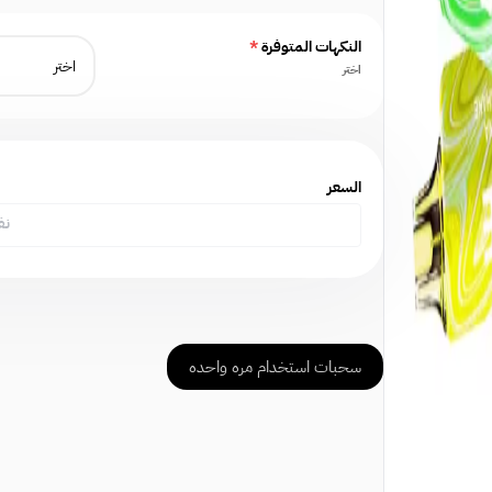
النكهات المتوفرة
*
اختر
السعر
نف
سحبات استخدام مره واحده