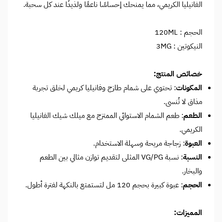
الفانيليا الكريمي، مما يمنحك إحساسًا ناعمًا ولذيذًا عند كل سحبة.
الحجم : 120ML
النيكوتين : 3MG
خصائص المنتج:
المكونات
: تحتوي على شمام طازج وفانيليا كريمي لخلق تجربة
مذاق لا تُنسى.
الطعم
: طعم الشمام الاستوائي الممتزج مع ميلك شيك الفانيليا
الكريمي.
العبوة
: زجاجة مريحة وسهلة الاستخدام.
النسبة
: نسبة VG/PG المثلى لتقديم توازن مثالي بين الطعم
والبخار.
الحجم
: عبوة كبيرة بحجم 120 مل لتستمتع بالنكهة لفترة أطول.
المميزات: