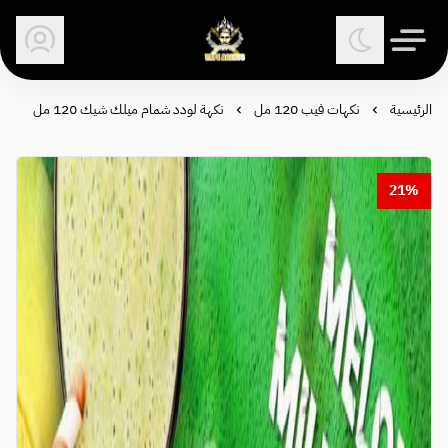
وكلاء الفيب - معتمد في السعودية
الرئيسية
نكهات فيب 120 مل
نكهة لودد شمام ميلك شيك 120 مل
21%