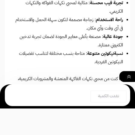
تجربة فيب محسنة
: مثالية لمحبي نكهات الفواكه والنكهات
الكريمي.
راحة الاستخدام
: زجاجة مصممة لتكون سهلة الحمل والاستخدام
في أي وقت وأي مكان.
جودة عالية
: مصنعة بأعلى معايير الجودة لضمان تجربة تدخين
الكتروني ممتازة.
نسبةنيكوتين متنوعة
: متاحة بنسب مختلفة لتناسب تفضيلات
النيكوتين الفردية.
إذا كنت من محبي نكهات الفاكهة المنعشة والمشروبات الكريمية،
فإن هذه النكهة مصممة خصيصًا لك.
٠
نفدت الكمية
بحث
السلة
الصفحة الرئيسية
قد يفيدك ايضا
اناناس ليمون ايس روثلس 120 مل - Pineapple lemonade
ice Ruthless