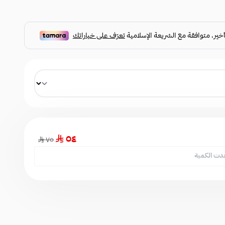
٥٤
٧٥
دت الكمية