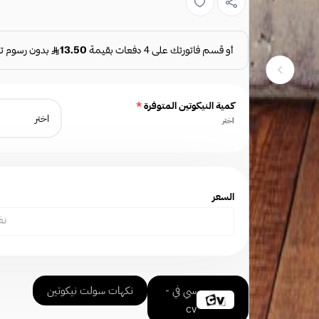
كمية النيكوتين المتوفرة
*
اختر
السعر
نف
سي في -
نكهات سولت نيكوتين
cv