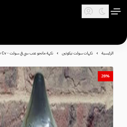
الرئيسية
نكهات سولت نيكوتين
نكهة مانجو عنب سي في سولت - Mango Grape Cv
28%