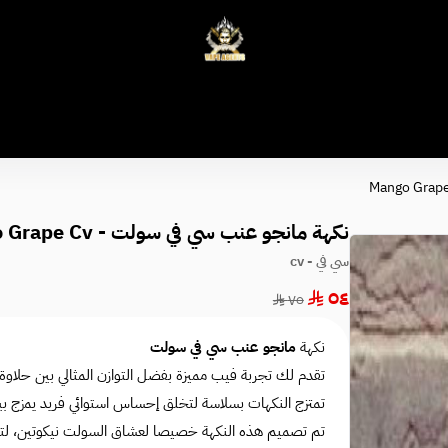
وكلاء الفيب - معتمد في السعودية
نكهة مانجو عنب سي في سولت - Mango Grape Cv
سي في - cv
٥٤
٧٥
نكهة
مانجو عنب سي في سولت
تقدم لك تجربة فيب مميزة بفضل التوازن المثالي بين حلاوة ا
تمتزج النكهات بسلاسة لتخلق إحساس استوائي فريد يمزج بين
تم تصميم هذه النكهة خصيصا لعشاق السولت نيكوتين، لت