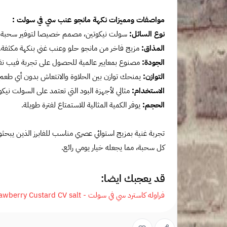
مواصفات ومميزات نكهة مانجو عنب سي في سولت :
نوع السائل:
سولت نيكوتين، مصمم خصيصا لتوفير سحبة نا
المذاق:
مزيج فاخر من مانجو حلو وعنب غني بنكهة مكثفة.
الجودة:
مصنوع بمعايير عالمية للحصول على تجربة فيب نق
التوازن:
يمنحك توازن بين الحلاوة والانتعاش بدون أي طعم
الاستخدام:
مثالي لأجهزة البود التي تعتمد على السولت نيكو
الحجم:
يوفر الكمية المثالية للاستمتاع لفترة طويلة.
تجربة غنية بمزيج استوائي عصري مناسب للفابرز الذين يبح
كل سحبة، مما يجعله خيار يومي رائع.
قد يعجبك ايضا:
فراوله كاسترد سي في سولت - Strawberry Custard CV salt