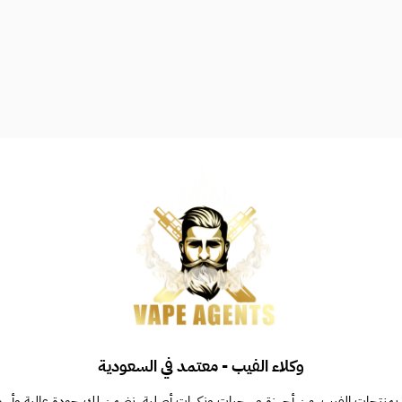
وكلاء الفيب - معتمد في السعودية
بمنتجات الفيب، من أجهزة وسحبات ونكهات أصلية. نضمن لك جودة عالية وأسعاراً 