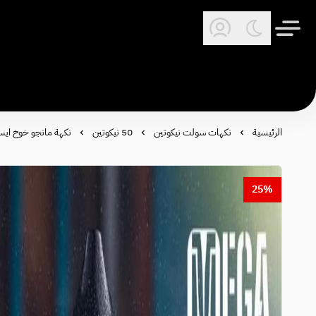
الرئيسية
نكهات سولت نيكوتين
50 نيكوتين
نكهة مانجو خوخ ايس ميجا سولت
25%