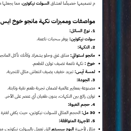
م تصميمها خصيصًا لعشاق
السولت نيكوتين
، مما يجعلها م
مواصفات ومميزات نكهة مانجو خوخ ايس 
1. نوع السائل:
سولت نيكوتين:
يوفر سحبات ناعمة.
2. النكهة:
مانجو استوائي:
مذاق غني وحلو يشعرك وكأنك تأكل المانجو 
خوخ :
نكهة ناعمة تضيف توازن للطعم.
لمسة آيس:
تبريد خفيف يضيف انتعاش مثالي للتجربة.
3. الجودة:
مصنوعة بمعايير عالمية لضمان تجربة طعم نقية وثابتة.
توازن رائع بين النكهات، بدون طغيان أي عنصر على الآخر.
4. حجم العبوة:
30 مل:
الحجم المثالي للسولت نيكوتين، حيث يكفي لفترة ط
5. الأجهزة المتوافقة:
مثالي لأجهزة
البود سيستم
التي تعمل بالسولت نيكوتين، مما