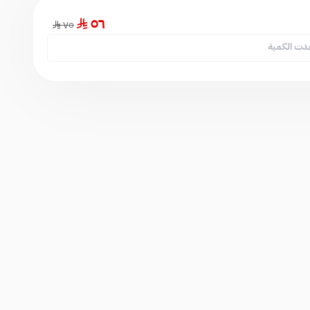
٥٦
٧٥
دت الكمية