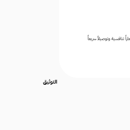
تنافسية وتوصيلاً سريعاً
التوثيق
السجل التجاري
4030394752
موثقين لدى منصة
الأعمال