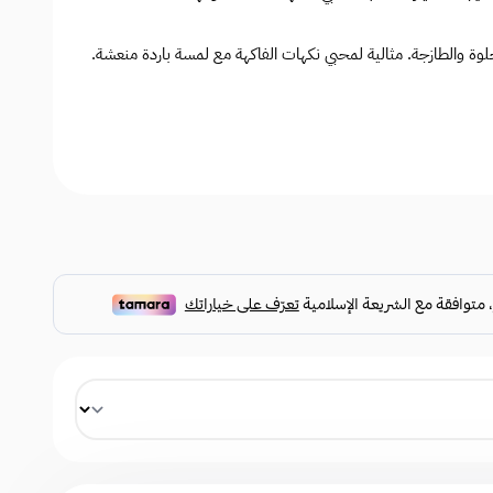
حلوة والطازجة. مثالية لمحبي نكهات الفاكهة مع لمسة باردة منعشة.