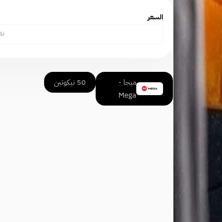
السعر
نف
ميجا -
50 نيكوتين
Mega