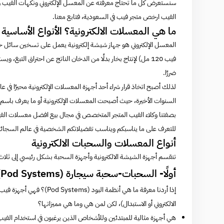
سنستعرض كل ما تحتاج معرفته عن المعسل الإلكتروني ونكهات الفيب وأجهز
الفيب ارخص متجر فيب في السعودية، فتابع معنا.
ما هي المعسلات الالكترونية؟ الأنواع الأساسية 
المعسل الإلكتروني هو جهاز شيشة إلكترونية يعمل على تسخين سائل خ
فيب 120 مل
) لإنتاج بخار بدلًا من الدخان الناتج عن احتراق التبغ، 
ضررًا.
لذلك أصبح اتخاذ قرار شراء أحد أجهزة المعسلات الإلكترونية محيرًا في عا
السنوات الأخيرة، حيث أصبحت المعسلات الإلكترونية أو ما يعرف باسم ا
بصفتنا وكلاء الفيب المتجر المتخصص في مجال بيع افضل معسلات الفيب 
للتعرف على ما يناسبكم ويناسب تفضيلاتكم الشخصية في عالم السجائر ال
أنواع المعسلات والسحبات الالكترونية
تنقسم أجهزة الشيشة الالكترونية وأجهزة السحبة بشكل رئيسي إلى ثلاث
أولًا- السحبات-سحبة سيجارة (Pod Systems)
إذا أردنا معرفة ما هي أنظم
الالكتروني أو الاستبدال)، لكن لمن هي وما هي مميزاتها؟
هي أجهزة مثالية للمبتدئين وللأشخاص الذين يرغبون في استخدام ال