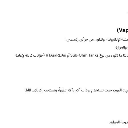
يشة الإلكترونية، وتتكون من جزأين رئيسيين:
والحرارة
التانك (الخزان) الذي يتم تركيبه في الأعلى والتانكات المستخدمة معها غالبًا ما تكون من نوع Sub-Ohm Tanks أو RTAs/RDAs (خزانات قابلة لإعادة
ة المود، حيث تستخدم بودات أكبر وأكثر تطوراً، وتستخدم كويلات قابلة
رجة الحرارة.