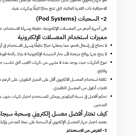
الاحترافية ذات القدرة العالية، التي تنتج بخارًا كثيفًا ونكهات غنية.
2- السحبات (Pod Systems)
هي أجهزة أصغر من المعسلات الإلكترونية، خفيفة وسهلة الاستخدام، ت
مميزات استخدام المعسلات الإلكترونية
لا تحتاج إلى إشعال فحم، مما يجعلها خيارًا نظيفًا وسهل الاستخدام في 
لا ينتج عنها روائح مزعجة لأن بخار الشيشة الإلكترونية لا يترك رائحة قوية
تنوع النكهات حيث يوجد عدد لا منتهي من نكهات الفيب التي تناسب جميع 
والثلج.
تكلفة استخدام المعسل الالكتروني أقل على المدى الطويل، على الرغم من أن
لفترات أطول من المعسل التقليدي.
تحكم أفضل في نسبة النيكوتين ويمكن للمستخدم اختيار نكهات بدون نيكو
التدخين.
كيف تختار أفضل معسل إلكتروني وسحبة سيجارة
يعتمد اختيار جهاز المعسل الإلكتروني أو السحبة على نمط المدخن وإليك 
1- الغرض من الاستخدام