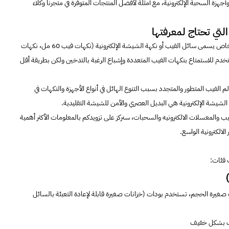
ة السحبة الإلكترونية، مع أمثلة لأفضل المنتجات المتوفرة في متجرنا وكلاء
التي تحتاج لمعرفتها
اص يسمى سائل الفيب أو نكهة الشيشة الإلكترونية (ن
كهات فيب 60 مل
،
نكهات
ويستخدم للاستمتاع بنكهات الفيب المتعددة وإشباع الرغبة بالتدخين ولكن بطريقة أقل
لم الفيب المتطور والمتجدد بسبب التنوع الهائل في أنواع الأجهزة والنكهات في
لشيشة الإلكترونية هي البديل العصري والآمن للشيشة التقليدية.
والمعسلات الالكترونيه والسحبات، سنركز على تزويدكم بالمعلومات الأكثر أهمية
الكترونية الواسع.
 فئات:
ة البود (Pod Systems)؟ فهي أجهزة فيب صغيرة الحجم، تستخدم بودات (خزانات صغيرة قابلة لإعادة التعبئة بالسائل
فيب بشكل خفيف