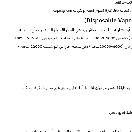
يلات جاهزة.
و البطارية وتناسب المسافرين، وهي الخيار الأسهل للمبتدئين، تأتي
السحبة
50 سحبة) مثل
سحبة اكسلم جو من اوكسفا-Xlim Go
سحبة) مثل
سحبة اجير اس كيو شيشة 22000 سحبة -
باختصار تتكون أجهزة المعسلات الالكترونية الجاهزة والسحبات من بطارية قابلة للشحن، وخزان (Tank أو Pod) يحتوي على سائل النكهة، وملف
ط كثيرون بينها:
 بتدخين نكهات مختلفة، ويتراوح بين الأجهزة البسيطة وأجهزة معسلات الفيب