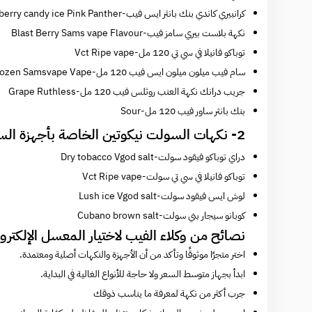
كرانبيري كاندي بنك بانثر ايس فيب
-Cranberry candy ice Pink Panther
نكهة بلاست بيري سامز فيب
-Blast Berry Sams vape Flavour
توباكو فانيلا في سي تي 120 مل
-Vct Ripe vape
سام فيب ميلون ميلون ايس فيب 120 مل
-Mello Melon Frozen Samsvape Vape
جريب درانك نكهة العنب روثلس فيب 120 مل
-Grape Ruthless
بنك بانثر ساور فيب 120 مل
-Sour
2- نكهات السولت نيكوتين الخاصة بأجهزة السحبة الالكترونية
دراي توباكو فيقود سولت
-Dry tobacco Vgod salt
توباكو فانيلا في سي تي سولت
-Vct Ripe vape
لوش ايس فيقود سولت
-Lush ice Vgod salt
كوبانو سيجار بني سولت
-Cubano brown salt
نصائح من وكلاء الفيب لاختيار المعسل الإلكتر
اختر متجرًا موثوقًا وتأكد من أن الأجهزة والنكهات أصلية ومعتمدة.
ابدأ بجهاز متوسط السعر ولا حاجة للأنواع الغالية في البداية.
جرب أكثر من نكهة لمعرفة ما يناسب ذوقك