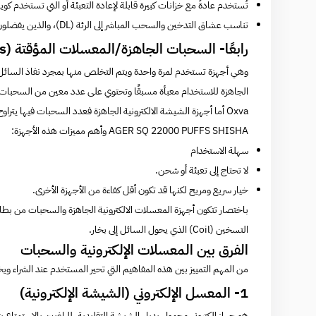
تُستخدم عادةً مع خزانات كبيرة قابلة لإعادة التعبئة أو التي تستخدم كو
تناسب عشاق التدخين والسحب المباشر إلى الرئة (DL)، والذين يفضلون كميات بخار كبيرة (غيوم كثيفة) ونكهات غنية ومتنوعة.
رابعًا- السحبات الجاهزة/المعسلات المؤقتة (Disposable Vapes)
وهي أجهزة تستخدم لمرة واحدة ويتم التخلص منها بمجرد نفاذ السائل أ
الجاهزة
للاستخدام معبأة مسبقًا وتحتوي على عدد معين من السحبات (عادة من 1000-000
Oxva
أما أجهزة
الشيشة الالكترونية الجاهزة
فعدد السحبات فيها يتراوح بين (6000-20000
AGER SQ 22000 PUFFS SHISHA
وأهم مميزات هذه الأجهزة:
سهلة الاستخدام
لا تحتاج إلى تعبئة أو شحن.
خيار سريع ومريح لكنها قد تكون أقل كفاءة من الأجهزة الأخرى.
التسخين (Coil) الذي يحول السائل إلى بخار.
الفرق بين المعسلات الإلكترونية والسحبات
من المهم التمييز بين هذه المفاهيم التي تحير المستخدم عند الشراء ويخل
1- المعسل الإلكتروني (الشيشة الإلكترونية)
هو جهاز إلكتروني محمول بديل الشيشة التقليدية، للراغبين بالاستمتاع