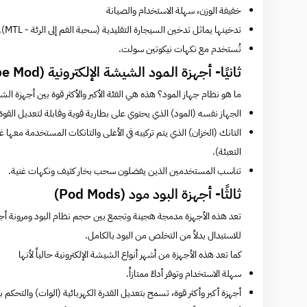
خفيفة الوزن، سهلة الاستخدام والصيانة
تدخينها يماثل تدخين السيجارة التقليدية (سحبة الفم إلى الرئة - MTL).
تُستخدم مع
نكهات نيكوتين سولت.
ثانيًا- أجهزة المود الشيشة الإلكترونية (Vape Mod)
ما هو نظام جهاز المود؟ هذه هي الفئة الأكبر والأكثر قوة بين أجهزة الش
الجهاز نفسه (المود) الذي يحتوي على بطارية قوية وقابلة لتعديل القوة 
التعبئة).
تناسب المستخدمين الذين يفضلون سحب بخار كثيف ونكهات غنية.
ثالثًا- أجهزة البود مود (Pod Mods)
تعد هذه الأجهزة مدمجة هجينة وتجمع بين حجم نظام البود ومرونة أجهز
للاستبدال بدلاً من التخلص من البود بالكامل.
كما تعد هذه الأجهزة من أشهر أنواع الشيشة الإلكترونية حالياً لأنها
سهلة الاستخدام وتوفر أداءً ممتازاً.
أجهزة أكبر وأكثر قوة، تسمح بتعديل القدرة الكهربائية (الوات) والتحكم بد