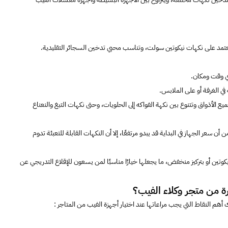
عتمد على نكهات نيكوتين سولت، وتناسب محبي تدخين السجائر التقليدية.
أي وقت ومكان.
 في الغرفة أو على الملابس.
الأذواق وتتنوع بين نكهة الفواكه إلى الحلويات، وحتى نكهات التبغ والنعناع
 سعر الجهاز في البداية قد يبدو مرتفعًا، إلا أن النكهات القابلة للتعبئة تدوم
تين أو بتركيز منخفض، ما يجعلها خيارًا مناسبًا لمن يسعون للإقلاع التدريجي عن
 من متجر وكلاء الفيب؟
أهم النقاط التي يجب مراعاتها عند اختيار أجهزة الفيب من المتاجر :