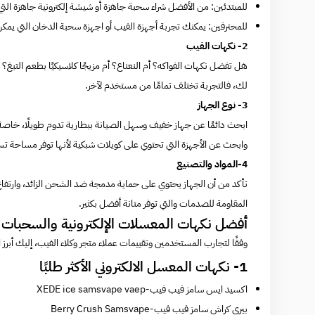
للمبتدئين: من الأفضل شراء سحبة جاهزة أو شيشة إلكترونية جاهزة الت
للمحترفين: يمكنك تجربة أجهزة الفيب أو اجهزة سحبة الدخان التي يمكن ال
2- نكهات الفيب
هل تفضل نكهات الفواكه؟ أم النعناع؟ أم مزيجًا كلاسيكيًا بطعم التبغ؟
لك، فالتجربة تختلف تمامًا من مستخدم لآخر.
3- نوع الجهاز
ابحث دائمًا عن جهاز خفيف وسهل الصيانة ببطارية تدوم طويلًا، خاصة إ
وابحث عن الأجهزة التي تحتوي على كويلات شبكية لأنها توفر مساحة تس
4-المواد والتصنيع
تأكد من أن الجهاز يحتوي على حماية مدمجة ضد الشحن الزائد، وارتفاع 
المقاومة للصدمات والتي توفر متانة أفضل بكثير.
أفضل نكهات المعسلات الإلكترونية والسحبات لعام 2025 من متجر وكلا
وفقًا لتجارب المستخدمين وتقييمات عملاء متجر وكلاء الفيب، إليك أبرز ال
1- نكهات المعسل الالكتروني الأكثر طلبًا
اكسيد ايس سامز فيب فيب
-XEDE ice samsvape vaep
بيري كراش سامز فيب فيب
-Berry Crush Samsvape